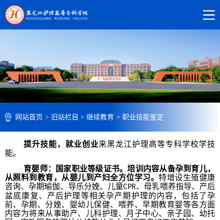
网站首页
>
旧站栏目
>
继续教育
>
职业技能鉴定
提升技能，就业创业
来黑龙江护理高等专科学校学技
能。
育婴师：国家职业等级证书。培训内容从备孕到育儿，
从照料到教育，从婴儿到产妇全方位学习。
特增设生殖健康
咨询、孕期瑜伽、导乐分娩、儿童
、母乳喂养指导、产后
CPR
盆底康复、产后护理等相关孕产期护理的内容，包括了孕
前、孕期、分娩、婴幼儿保健、喂养、早期教育婴等各方面
内容为将来从事助产、儿科护理、月子中心、亲子园、幼托