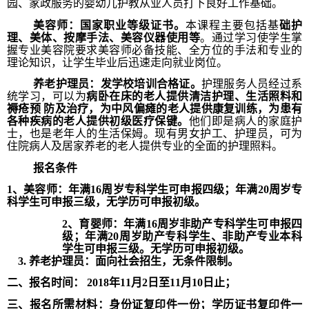
园、家政服务的婴幼儿护教从业人员打下良好工作基础。
美容师：国家职业等级证书。
本课程
主要包括基
础护
理、美体、按摩手法、美容仪器使用等
。通过学习使学生掌
握专业美容院要求美容师必备技能、全方位的手法和专业的
理论知识，让学生毕业后迅速走向就业岗位。
养老护理员：发学校培训合格证。
护理服务人员经过系
统学习，可以为
病卧在床的老人提供清洁护理、生活照料和
褥疮预
防及治疗，为中风偏瘫的老人提供康复训练，为患有
各种疾病的老人提供初级医疗保键。
他们即是病人的家庭护
士，也是老年人的生活保姆。现有男女护工、护理员，可为
住院病人及居家养老的老人提供专业的全面的护理照料。
报名条件
1
、美容师：年满
16
周岁专科学生可申报四级；年满
20
周岁专
科学生可申报三级，无学历可申报初级。
2
、育婴师：年满
16
周岁非助产专科学生可申报四
级；年满
20
周岁助产专科学生、非助产专业本科
学生可申报三级。无学历可申报初级。
3.
养老护理员：面向社会招生，无条件限制。
二、报名时间：
2018
年
11
月
2
日至
11
月
10
日止；
三、报名所需材料
：
身份证复印件一份；学历证书复印件一