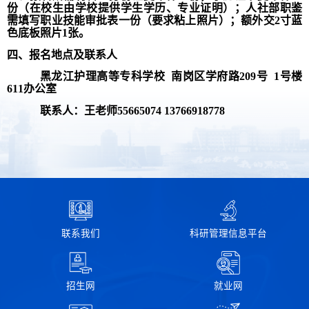
份（在校生由学校提供学生学历、专业证明）；人社部职鉴
需填写职业技能审批表一份（要求粘上照片）；额外交
2
寸蓝
色底板照片
1
张。
四、报名地点及联系人
黑龙江护理高等专科学校
南岗区学府路
209
号
1
号楼
611
办公室
联系人：王老师
55665074 13766918778
联系我们
科研管理信息平台
招生网
就业网