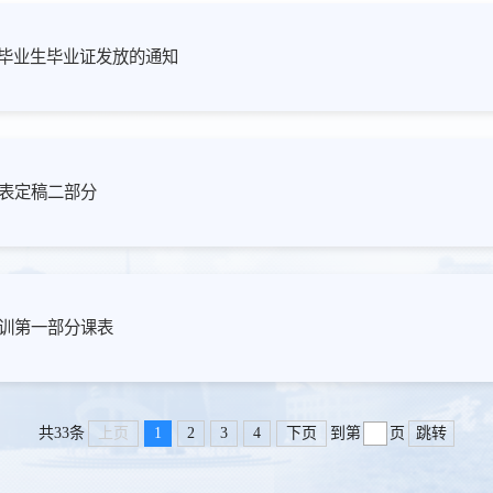
育毕业生毕业证发放的通知
课表定稿二部分
培训第一部分课表
上页
1
2
3
4
下页
跳转
共33条
到第
页