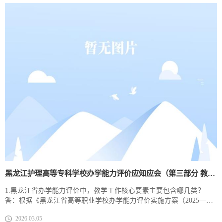
和水平持续提升。2.迎评准备阶段，如何精准把握黑龙江省办学能力
评价的指标体系？答：一是组织全体...
黑龙江护理高等专科学校办学能力评价应知应会​（第三部分 教学工作核心要素）
1.黑龙江省办学能力评价中，教学工作核心要素主要包含哪几类？
答：根据《黑龙江省高等职业学校办学能力评价实施方案（2025—
2030年）》，教学工作核心要素主要包含专业、课程、教材、师资、
2026.03.05
实训实习5个一级要素，细化为15个二级要素和29个观测点，贯穿人才