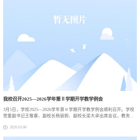
流、国内知名、国际有影响的康养护...
我校召开2025—2026学年第Ⅱ学期开学教学例会
3月5日，学校2025—2026学年第Ⅱ学期开学教学例会顺利召开。学校
党委副书记王敬春、副校长杨丽妲、副校长梁大卓出席会议，教务
处、人事处（教师工作部、教师发展中心）、科研处、继续教育部、
2026.03.06
图书馆等职能部门及各系部（中心）相关负责人参会，会议由教务处
处长付广权主持。会上，杨丽妲向与会人员传达了2026年全省教育工