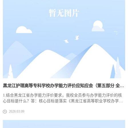
黑龙江护理高等专科学校办学能力评价应知应会​（第五部分 全员参与和文化建设）
1.结合黑龙江省办学能力评价要求，我校全员参与办学能力评价的核
心目标是什么？答：核心目标是落实《黑龙江省高等职业学校办学能
力评价实施方案（2025—2030年）》“以评促建、以评督改、提质增
2026.03.09
强”原则，凝聚全校教职工、学生、行业企业代表等各方力量，将评价
工作与日常办学、人才培养深度融合，推动学校办学条件改善、教育
教学改革深化，切实提升办学能力和人才培养质量，助力实现“省内一