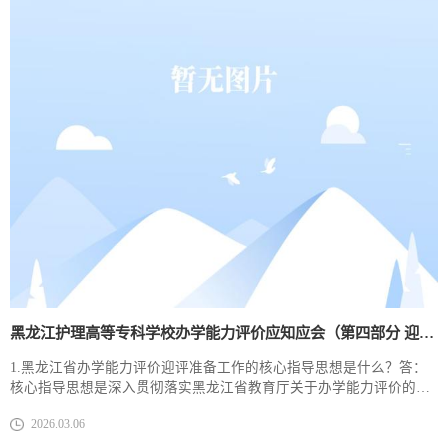
作会议精神，她强调，全校上下要紧扣学校“十五五”发展核心任务，
将升本与边境办学两项重点工作深度融合...
黑龙江护理高等专科学校办学能力评价应知应会​（第四部分 迎评准备与现场考察）
​1.黑龙江省办学能力评价迎评准备工作的核心指导思想是什么？答：
核心指导思想是深入贯彻落实黑龙江省教育厅关于办学能力评价的相
关部署，坚持“以评促建、以评促改、以评促管、以评促强”的方针，
2026.03.06
紧扣评价指标体系，全面梳理办学短板、凝练办学特色，扎实推进各
项准备工作，确保评价工作有序开展、取得实效，推动学校办学质量