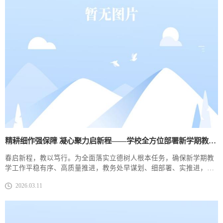
精耕细作强保障 凝心聚力启新程​——学校全方位部署新学期教学工作
春启新程，教以笃行。为全面落实立德树人根本任务，确保新学期教
学工作平稳有序、高质量推进，教务处早谋划、细部署、实推进，在
扎实完成教学保障、实习管理等基础工作的前提下，通过校领导深入
2026.03.11
调研、多维度教学检查、精准化物资保障等一系列举措，为新学期教
学工作“平稳起跑”筑牢根基，全方位护航办学能力评估和关键要素改
革工作。深入一线听心声，调研座谈精准发力为精准把握教学需求，
新学期开学后，校领导带队深入各校区...