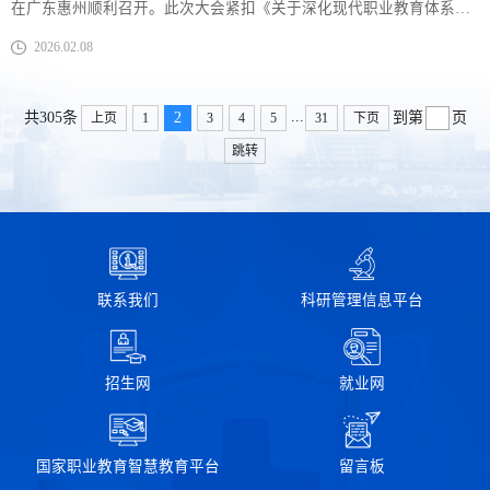
在广东惠州顺利召开。此次大会紧扣《关于深化现代职业教育体系建
设改革的意见》要求，以“深化重点领域职业教育专业课程改革”为主
2026.02.08
题，聚焦数智教材与数字化资源平台建设，为“十五五”期间中医药职
业教育教材改革明晰实践路径。黑龙江护理高等专科学校教务处副处
长周振代表学校参会，凭借在卫生职业教育领域的突出表现与深厚积
...
2
累，学校成功获任联盟常务理事单...
共305条
到第
页
上页
1
3
4
5
31
下页
跳转
联系我们
科研管理信息平台
招生网
就业网
国家职业教育智慧教育平台
留言板