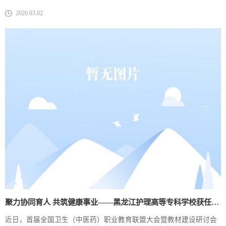
面、系统的质量体检与发展把脉，并非单一活动，核心由“办学条件监
2026.03.02
测”与“教学工作评估”两部分构成。前者聚焦校园、师资、设备、经费
等“硬实力”，守住办学底线；后者聚焦专业、课程、教学等内涵建设
“软实力”，提升人才培养质量，二者协同发力推动学校高质量发展。
2.学校办学能力评价的指导思...
聚力协同育人 共筑健康事业——​黑龙江护理高等专科学校获任全国卫生（中医药）职业教育联盟常务理事单位
​近日，首届全国卫生（中医药）职业教育联盟大会暨教材建设研讨会