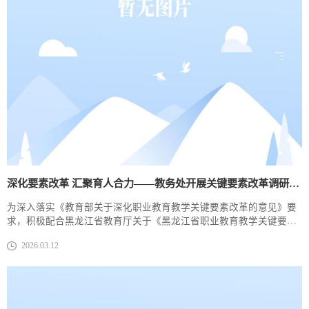
深化要素改革 汇聚育人合力——教务处开展关键要素改革调研座谈会
为深入落实《教育部关于深化职业教育教学关键要素改革的意见》要
求，积极配合黑龙江省教育厅关于《黑龙江省职业教育教学关键要素
改革实施方案》调研工作，我校教务处组织召开关键要素改革调研座
2026.03.12
谈会，13个系部（中心）负责人及相关责任人参会并发表意见。​会议
紧扣强国建设规划纲要、专业设置三年方案等最新政策文件精神，围
绕专业布局优化、课程体系构建、教材资源建设、师资队伍培育、实
习实训平台搭建等核心方面，交流分享...