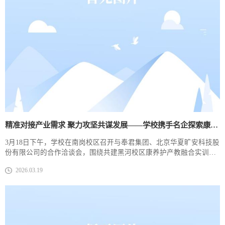
精准对接产业需求 聚力攻坚共谋发展——学校携手名企探索康养护产教融合新路径
3月18日下午，学校在南岗校区召开与奉君集团、北京华夏旷安科技股
份有限公司的合作洽谈会，围绕共建黑河校区康养护产教融合实训中
心、推进养老人才培养“十百千工程”等展开深度交流。学校党委书记
2026.03.19
李海涛，副校长杨丽妲、张荣兴、梁大卓，华夏旷安科技董事长唐茂
伟、奉君养老院院长陶凤军、总经理汪海英、副总经理唐啸晨及双方
相关部门负责人出席会议。作为黑龙江省康养护行业产教融合共同体
牵头单位，学校积极对接国家“健康中...