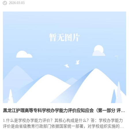
2026.03.03
估的核心区别的是，监测侧重“达标与否”的量化考核，以数据为核心
支撑，不追求内涵提升，而教学工作评估侧重“质量优劣”的定性+定量
评价，聚焦内涵建设，二者相辅相成、缺一不可。2.办学条件监测
中，“达标监测点”和“动态监测...
黑龙江护理高等专科学校办学能力评价应知应会​（第一部分 评价认知与总体框架）
1.什么是学校办学能力评价？其核心构成是什么？答：学校办学能力
评价是由省级教育行政部门依据国家统一部署，对学校组织实施的全