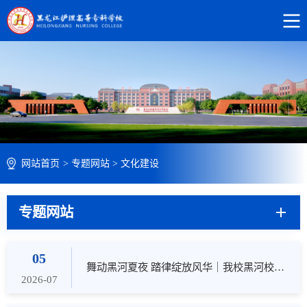
网站首页
>
专题网站
>
文化建设
专题网站
05
舞动黑河夏夜 踏律绽放风华｜我校黑河校区学子亮相黑河狂舞大赛黑河夏夜流光溢彩 舞步奏响北疆青春韵律
2026-07