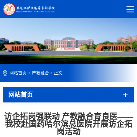
网站首页
>
产教融合
>
正文
网站首页
访企拓岗强联动 产教融合育良医——
我校赴国药哈尔滨总医院开展访企拓
岗活动