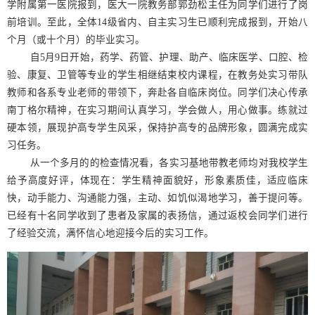
学附属第一医院报到，医大一院教务部郭劲松主任为同学们进行了岗
前培训。至此，全体14级省内、自主实习生已顺利完成报到，开始八
个月（或十个月）的毕业实习。
自5月9日开始，药学、药管、护理、助产、临床医学、口腔、检
验、康复、卫管等专业的学生相继结束校内课程，在教务处实习带队
教师和各系专业老师的带领下，奔赴各自临床岗位。同学们决心传承
南丁格尔精神，在实习期间认真学习，学会做人，用心做事。练就过
硬本领，展现护高专学生风采，保持护高专的品牌形象，圆满完成实
习任务。
从一个多月的的检查情况看，各实习基地带教老师均对我校学生
给予高度好评，体现在：学生精神面貌好，形象素质佳，适应临床
快，动手能力、沟通能力强，主动、如饥似渴地学习，善于提问等。
已经有十名同学收到了患者及家属的表扬信，通过返校会同学们进行
了经验交流，满怀信心地迎接今后的实习工作。