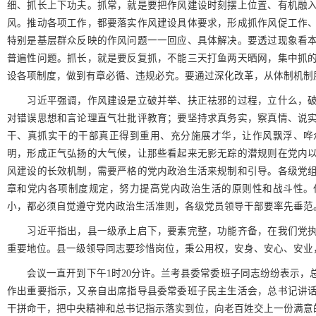
细、抓长上下功夫。抓常，就是要把作风建设时刻摆上位置、有机融
风。推动各项工作，都要落实作风建设具体要求，形成抓作风促工作
特别是基层群众反映的作风问题一一回应、具体解决。要透过现象看
普遍性问题。抓长，就是要反复抓，不能三天打鱼两天晒网，集中抓
设各项制度，做到有章必循、违规必究。要通过深化改革，从体制机制
习近平强调，作风建设是立破并举、扶正祛邪的过程，立什么，破
对错误思想和言论理直气壮批评教育；要坚持求真务实，察真情、说
干、真抓实干的干部真正得到重用、充分施展才华，让作风飘浮、哗
明，形成正气弘扬的大气候，让那些看起来无影无踪的潜规则在党内
风建设的长效机制，需要严格的党内政治生活来规制和引导。各级党
章和党内各项制度规定，努力提高党内政治生活的原则性和战斗性。
小，都必须自觉遵守党内政治生活准则，各级党员领导干部要率先垂范
习近平指出，县一级承上启下，要素完整，功能齐备，在我们党执
重要地位。县一级领导同志要珍惜岗位，秉公用权，安身、安心、安业
会议一直开到下午1时20分许。兰考县委常委班子同志纷纷表示，
作出重要指示，又亲自出席指导县委常委班子民主生活会，总书记讲
干拼命干，把中央精神和总书记指示落实到位，向老百姓交上一份满意