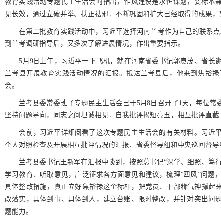
教育实践活动专题民主生活会时指出，作风建设是永恒课题，要标本
见长效，通过立破并举、扶正祛邪，不断巩固和扩大已经取得的成果，
在第二批教育实践活动中，习近平选择河南兰考作为自己的联系点。
到兰考调研指导后，又多次了解进展情况，作出重要指示。
5月9日上午，习近平一下飞机，就在河南省委书记郭庚茂、省长谢
兰考县开展教育实践活动情况的汇报。抵达兰考县后，他来到焦裕禄
会。
兰考县委常委班子专题民主生活会已于5月8日召开了1天，每位常
坚持问题导向，同志之间坦诚相见，自我批评揭短亮丑，相互批评直截
会前，习近平详细阅看了这次专题民主生活会的有关材料。习近平
个人对照检查及开展相互批评情况的汇报、省委督导组和中央巡回督导
兰考县委书记王新军在汇报中谈到，按照总书记“深学、细照、笃行”
学习教育、听取意见，广泛征求各方面意见和建议，梳理“四风”问题
具体整改措施，真正立好焦裕禄这个标杆，把党员、干部精气神撑起来
改落实，具体到事、具体到人，建立台账、限时整改，并针对突出问
题能力。