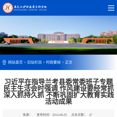
网站首页
>
旧站栏目
>
时政要闻
>
正文
习近平在指导兰考县委常委班子专题
民主生活会时强调 作风建设要经常抓
深入抓持久抓 不断巩固扩大教育实践
活动成果
来源：
发布时间：2014-06-05
点击次数：
47