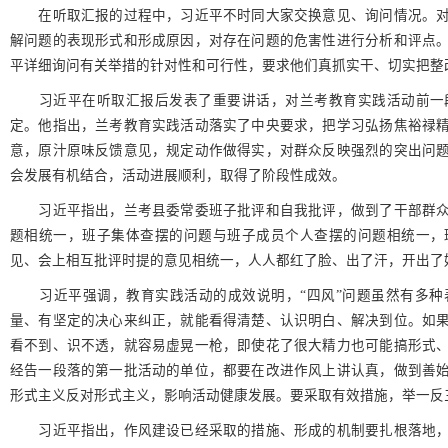
在听取汇报的过程中，习近平不时同大家交换意见、询问情况。对
解问题的表现形式和形成原因，对存在问题的危害性进行分析和评点
平详细询问有关举措的针对性和可行性，要求他们真抓实干、切实把整
习近平在听取汇报后发表了重要讲话，对兰考教育实践活动前一段
定。他指出，兰考教育实践活动落实了中央要求，把学习弘扬焦裕禄
意，原汁原味反馈意见，规定动作做得实，对群众反映强烈的突出问
会发展有机结合，活动进展顺利，取得了阶段性成效。
习近平指出，兰考县委常委班子批评和自我批评，做到了干部群众
题相统一，班子集体查摆的问题与班子成员个人查摆的问题相统一，
见、会上相互批评时提的意见相统一，人人都红了脸、出了汗，开出了
习近平强调，教育实践活动的成效说明，“四风”问题虽然有多种
量、有坚定的决心来纠正，就能看得清楚、认识明白、解决到位。如
看不到、识不透，就容易虚晃一枪，即使花了很大精力也可能搞形式
经告一段落的第一批活动的单位，都要在改进作风上讲认真，做到善
形式主义反对形式主义，影响活动健康发展。要采取有效措施，举一反
习近平指出，作风建设已经采取的措施、形成的机制要扎根落地，