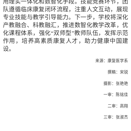
用理实一体化和数智化手段。技能竞赛环节，团
队遵循临床康复闭环流程，注重人文互动，展现
专业技能与教学引导能力。下一步，学校将深化
产教融合、科教融汇，推进数智化教学改革，优
化课程体系，强化“双师型”教师队伍，发挥示范
作用，培养高素质康复人才，助力健康中国建
设。
来源：康复医学系
撰稿：宋锐
摄影：张艳艳
一审：陈铭佳
二审：高翔
三审：张淑杰