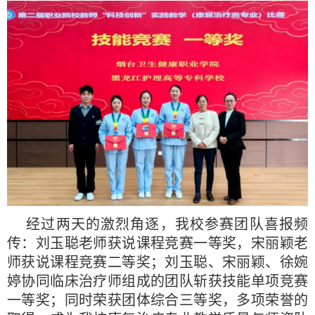
经过两天的激烈角逐，我校参赛团队喜报频
传：刘玉聪老师获说课程竞赛一等奖，宋丽颖老
师获说课程竞赛二等奖；刘玉聪、宋丽颖、徐婉
婷协同临床治疗师组成的团队斩获技能单项竞赛
一等奖；同时荣获团体综合三等奖，多项荣誉的