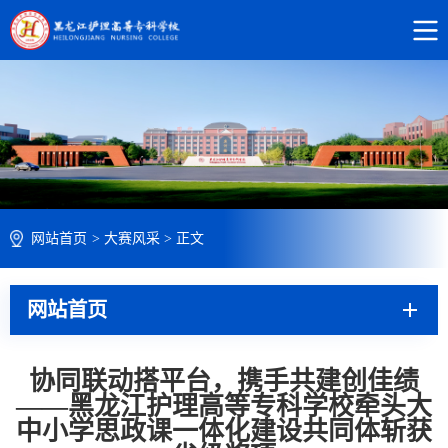
网站首页
>
大赛风采
>
正文
网站首页
协同联动搭平台，携手共建创佳绩​
——黑龙江护理高等专科学校牵头大
中小学思政课​一体化建设共同体斩获