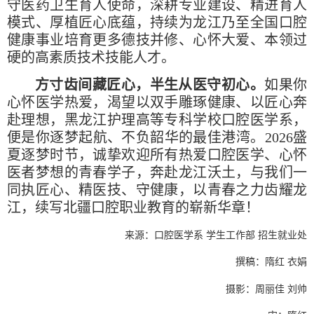
守医药卫生育人使命，深耕专业建设、精进育人
模式、厚植匠心底蕴，持续为龙江乃至全国口腔
健康事业培育更多德技并修、心怀大爱、本领过
硬的高素质技术技能人才。
方寸齿间藏匠心，半生从医守初心。
如果你
心怀医学热爱，渴望以双手雕琢健康、以匠心奔
赴理想，黑龙江护理高等专科学校口腔医学系，
便是你逐梦起航、不负韶华的最佳港湾。2026盛
夏逐梦时节，诚挚欢迎所有热爱口腔医学、心怀
医者梦想的青春学子，奔赴龙江沃土，与我们一
同执匠心、精医技、守健康，以青春之力齿耀龙
江，续写北疆口腔职业教育的崭新华章！
来源：口腔医学系
学生工作部
招生就业处
撰稿：隋红 衣娟
摄影：周丽佳 刘帅