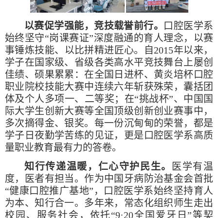
以赛促学强能，竞技载誉前行。
口腔医学系
始终坚守“岗课赛证”深度融通的育人理念，以赛
事锤炼技能、以比拼精进匠心。自2015年以来，
学子在国家级、省级各类高水平竞技舞台上屡创
佳绩、硕果累累：在全国日进杯、黄炎培杯口腔
职业院校技能大赛中连续六年斩获殊荣，囊括团
体及个人多项一、二等奖；在“挑战杯”、中国国
际大学生创新大赛等全国顶级创新创业赛事中，
多次摘得金、银奖。每一份沉甸甸的荣誉，都是
学子日夜勤学苦练的见证，更是口腔医学系高质
量职业教育最有力的答卷。
知行传递温暖，仁心守护民生。
医学有温
度，医者有担当。作为中国牙病防治基金会首批
“健康口腔推广基地”，口腔医学系始终坚持育人
为本、知行合一。多年来，常态化组织师生走出
校园、服务社会，依托“9·20全国爱牙日”等契