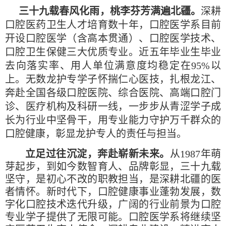
三十九载春风化雨，桃李芬芳满遍北疆。
深耕
口腔医药卫生人才培育数十年，口腔医学系目前
开设口腔医学（含高本贯通）、口腔医学技术、
口腔卫生保健三大优质专业。近五年毕业生毕业
去向落实率、用人单位满意度均稳定在95%以
上。无数龙护专学子怀揣仁心医技，扎根龙江、
奔赴全国各级口腔医院、综合医院、高端口腔门
诊、医疗机构及科研一线，一步步从青涩学子成
长为行业中坚骨干，用专业能力守护万千群众的
口腔健康，彰显龙护专人的责任与担当。
立足过往沉淀，奔赴崭新未来。
从1987年萌
芽起步，到如今数智育人、品牌彰显，三十九载
坚守，是初心不改的职教担当，是深耕北疆的医
者情怀。新时代下，口腔健康事业蓬勃发展，数
字化口腔技术迭代升级，广阔的行业前景为口腔
专业学子提供了无限可能。口腔医学系将继续坚