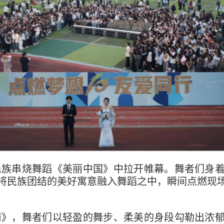
民族串烧舞蹈《美丽中国》中拉开帷幕。舞者们身
将民族团结的美好寓意融入舞蹈之中，瞬间点燃现
南》，舞者们以轻盈的舞步、柔美的身段勾勒出浓