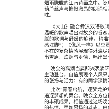
烟雨朦胧的江南诗画之中。随
葫芦丝声与慷慨激昂的朗诵相
味。
《大山》融合彝汉双语歌
温暖的歌声唱出对故乡的眷恋
腻的歌词与舒缓的旋律，精准
感注脚”；《像风一样》以空
不在的复杂情感展现得淋漓尽
出雪原、炊烟与乡情，唱出黑
晚会的高潮当属即兴表演
主动登台，自信展现个人风采
的张扬与活力；有的同学深情
此次“青春启航，逐梦龙护
追逐梦想的舞台。晚会全方位
的丰硕成果。相信通过这场晚
的热情、更加昂扬的斗志，肩