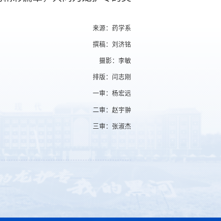
来源：药学系
撰稿：刘济铭
摄影：李敏
排版：闫志刚
一审：杨宏远
二审：赵宇翀
三审：张淑杰