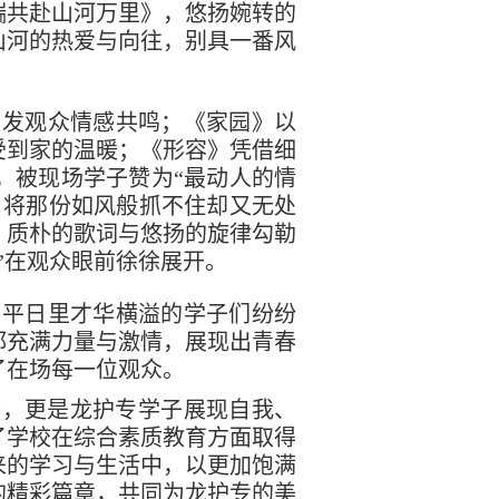
端共赴山河万里》，悠扬婉转的
山河的热爱与向往，别具一番风
引发观众情感共鸣；《家园》以
受到家的温暖；《形容》凭借细
，被现场学子赞为“最动人的情
，将那份如风般抓不住却又无处
，质朴的歌词与悠扬的旋律勾勒
”在观众眼前徐徐展开。
。平日里才华横溢的学子们纷纷
都充满力量与激情，展现出青春
了在场每一位观众。
会，更是龙护专学子展现自我、
了学校在综合素质教育方面取得
来的学习与生活中，以更加饱满
的精彩篇章，共同为龙护专的美