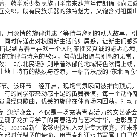
后，药学系少数民族同学带来葫芦丝诗朗诵《向云
互交织，既有民族乐器的独特魅力，又饱含对祖国
词，用深情的旋律讲述了等待与离别的动人故事，
，同时传递出对校园新生活的归属感，让新生们感
捕捉到青春里喜欢一个人时笨拙又真诚的忐忑心境
灵的旋律与诗意的歌词，勾勒出相遇与别离的无常
致；《东北民谣》则带着浓郁的地域特色浓情上线
土地上特有的热烈与苍凉，一幅音乐版的“东北画卷
环节。该环节一经开启，现场气氛瞬间被推向顶点
。有的同学带来动感十足的街舞表演，每一个动作
演唱经典歌曲，优美的旋律在体育场内回荡，打动
专”迎新晚会，不仅是一场充满青春活力的文艺盛
呈现了龙护专学子的青春活力与艺术才华，也彰显
会，2025级新生能够更快融入龙护专大家庭，在未
负起时代赋予的使命，用青春和汗水书写属于自己