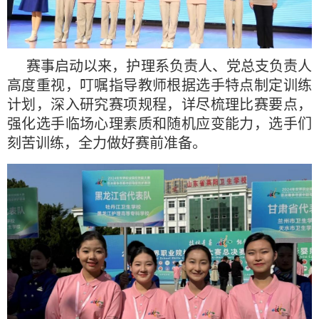
赛事启动以来，护理系负责人、党总支负责人
高度重视，叮嘱指导教师根据选手特点制定训练
计划，深入研究赛项规程，详尽梳理比赛要点，
强化选手临场心理素质和随机应变能力，选手们
刻苦训练，全力做好赛前准备。