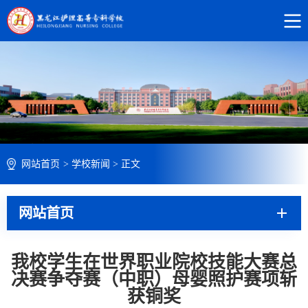
网站首页
>
学校新闻
>
正文
网站首页
我校学生在世界职业院校技能大赛总
决赛争夺赛（中职）母婴照护赛项斩
获铜奖